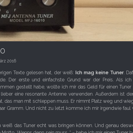
10
ärz 2016
igen Texte gelesen hat, der weiß:
Ich mag keine Tuner
. Da
de. Der erste und einfachste Grund war der Preis. Als ic
mmen gestellt habe, wollte ich mir das Geld für einen Tuner
 lieber eine resonante Antenne verwenden. Außerdem ist de
rät, das man mit schleppen muss. Er nimmt Platz weg und wie
aar Gramm. Und nicht zu letzt komme ich mir irgendwie faul 
ch weiß das Tuner echt was bringen können. Und genau des
 Motto „Wenns denn sein muss…“ – habe ich mir einen Tuner b