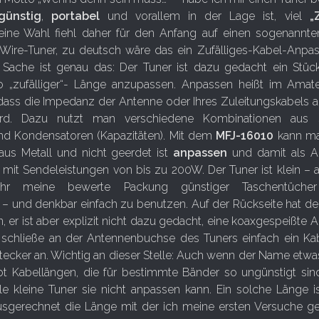
günstig
,
portabel
und vorallem in der Lage ist, viel
„
eine Wahl fiehl daher für den Anfang auf einen sogenannt
re-Tuner, zu deutsch wäre das ein Zufälliges-Kabel-Anpas
Sache ist genau das: Der Tuner ist dazu gedacht ein Stüc
so „zufälliger“- Länge anzupassen. Anpassen heißt im Amat
 dass die Impedanz der Antenne oder Ihres Zuleitungskabels 
wird. Dazu nutzt man verschiedene Kombinationen aus 
 und Kondensatoren (Kapazitäten). Mit dem
MFJ-16010
kann ma
us Metall und nicht geerdet ist
anpassen
und damit als A
mit Sendeleistungen von bis zu 200W. Der Tuner ist klein – 
 ihr meine bewerte Packung günstiger Taschentüch
– und denkbar einfach zu benutzen. Auf der Rückseite hat de
 er ist aber explizit nicht dazu gedacht, eine koaxgespeißte 
 schließe an der Antennenbuchse des Tuners einfach ein Ka
ecker an. Wichtig an dieser Stelle: Auch wenn der Name etw
ibt Kabellängen, die für bestimmte Bänder so ungünstigt sin
lle kleine Tuner sie nicht anpassen kann. Ein solche Länge 
usgerechnet die Länge mit der ich meine ersten Versuche 