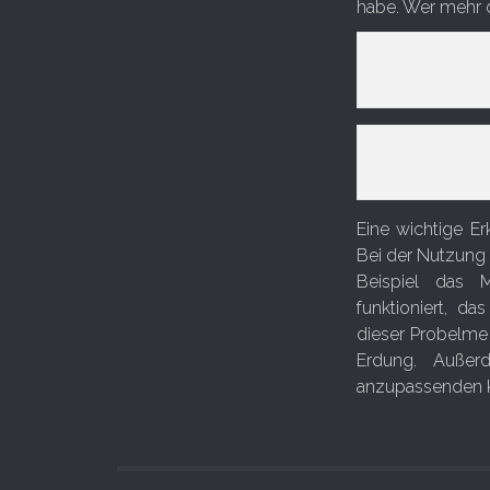
habe. Wer mehr d
Eine wichtige E
Bei der Nutzung 
Beispiel das
funktioniert, d
dieser Probelme 
Erdung. Auße
anzupassenden 