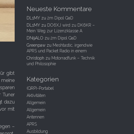
Neueste Kommentare
DL1MY
zu
2m Dipol QaD
DL1MY
zu
DO6XJ wird zu DK6KR –
Mein Weg zur Lizenzklasse A
DN9ALO
zu
2m Dipol QaD
Greenpaw
zu
Meshtastic, irgendwie
APRS und Packet Radio in einem
Christoph
zu
Motorradfunk – Technik
und Philosophie
für gibt
Kategorien
h meine
 sparen
(QRP)-Portabel
r Tuner
Aktivitäten
gt dazu
Allgemein
vor mit
Allgemein
Antennen
APRS
wegen –
Ausbildung
esorgt,