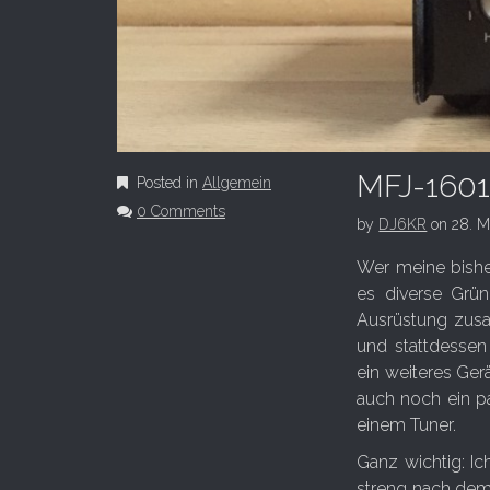
MFJ-160
Posted in
Allgemein
0 Comments
by
DJ6KR
on
28. M
Wer meine bisher
es diverse Grün
Ausrüstung zusa
und stattdessen
ein weiteres Ge
auch noch ein p
einem Tuner.
Ganz wichtig: I
streng nach dem