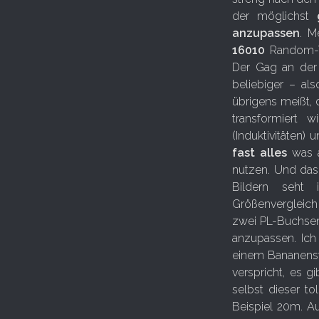
der möglichst
anzupassen
. M
16010
Random-Wi
Der Gag an der 
beliebiger – al
übrigens meißt,
transformiert 
(Induktivitäten)
fast alles
was a
nutzen. Und das 
Bildern seht
Größenvergleich 
zwei PL-Buchsen,
anzupassen. Ich
einem Bananenst
verspricht, es g
selbst dieser to
Beispiel 20m. A