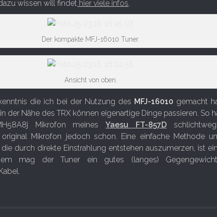
azu wissen will findet
hier viele infos
.
Der kompakte MFJ-16010 Tuner.
Ansicht von oben.
rkenntnis die ich bei der Nutzung des
MFJ-16010
gemacht hab
in der Nähe des TRX können eigenartige Dinge passieren. So 
 MH58A8j Mikrofon meines
Yaesu FT-857D
schlichtweg
as original Mikrofon jedoch schon. Eine einfache Methode u
die durch direkte Einstrahlung entstehen auszumerzen, ist ei
rdem mag der Tuner ein gutes (langes) Gegengewic
Kabel.