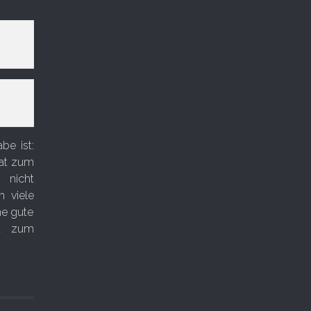
e ist:
hat zum
 nicht
m viele
ne gute
ht zum