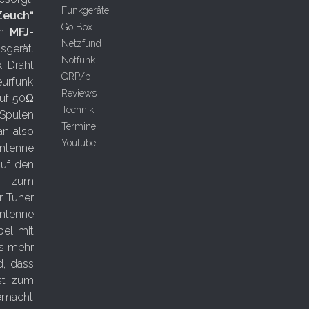
Funkgeräte
Zeuch“
Go Box
en
MFJ-
Netzfund
sgerät.
Notfunk
k Draht
QRP/p
eurfunk
Reviews
auf 50Ω
Technik
Spulen
Termine
n also
Youtube
ntenne
auf den
er zum
r Tuner
Antenne
bel mit
as mehr
d, dass
ist zum
gemacht