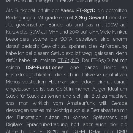
fahre und nicht lange mit Packen beschäftigt sein.
Als Funkgerät erfüllt der
Yaesu FT-857D
die gestellten
Bedingungen. Mit grade einmal
2,2kg Gewicht
deckt er
alle gewünschten Bänder ab und das mit 100W auf
Kurzwelle, 30W auf VHF und 20W auf UHF. Viele Funker,
besonders solche die SOTA betreiben, sind enorm
darauf bedacht Gewicht zu spahren, dies Anforderung
habe ich bei diesem SetUp explizit weg gelassen, denn
dafür habe ich meinen
FT-817ND
. Der FT-857D hat mit
seinen
DSP-Funktionen
eine ganze Reihe an
Einstellmöglichkeiten, die sich in Teilweise unintuitiven
Menüs verstecken. Hat man sich jedoch einmal darauf
eingelassen so ist das Gerät in meinen Augen Ideal um
Stück für Stück zu lernen und sich ein Bild zu machen,
was man wirklich vom Amateurfunk will. Gerade
deswegen war es mir wichtig auch alle Betriebsarten mir
der Funkstation nutzen zu können. Spätestens bei
Digitaler Sprachübertragung hört aber auch hier die
Allmacht des FT-857D auf. C4FM, DStar oder DMR