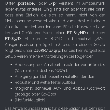
Unter „
portabel
“ oder „
/p
“ versteht im Amateurfunk
jeder etwas anderes. Einig sind sich aber fast alle darin,
dass eine Station, die sich so nennt, nicht von der
Netzspannung versorgt wird und zumindest mit einem
Auto transportiert werden kann. Für die Kurzwelle habe
ich zwei Geräte von Yaesu; einen
FT-817ND
und einen
FT-857D
. Mit dem FT-817ND sind maximal 5Watt
Ausgangsleistung möglich, näheres zu diesem SetUp
folgt bald unter
DJ6KR/p/qrp
. Für das hier Vorgestellte
SetUp waren meine Anforderungen die folgenden:
Abdeckung der Amateurfunkbänder von 160m bis
70cm mit mindestens 20Watt.
Alle gängigen Betriebsarten auf allen Bändern
Robuster und wetterfester Aufbau
möglichst schneller Auf- und Abbau (Stichwort
grab&go oder Go-Box)
(Notfunktauglich)
Das Anwendungsszenario für diese Station aus dem sich