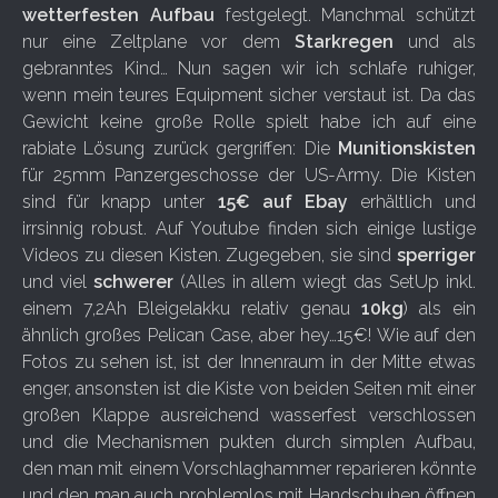
wetterfesten Aufbau
festgelegt. Manchmal schützt
nur eine Zeltplane vor dem
Starkregen
und als
gebranntes Kind… Nun sagen wir ich schlafe ruhiger,
wenn mein teures Equipment sicher verstaut ist. Da das
Gewicht keine große Rolle spielt habe ich auf eine
rabiate Lösung zurück gergriffen: Die
Munitionskisten
für 25mm Panzergeschosse der US-Army. Die Kisten
sind für knapp unter
15€ auf Ebay
erhältlich und
irrsinnig robust. Auf Youtube finden sich einige lustige
Videos zu diesen Kisten. Zugegeben, sie sind
sperriger
und viel
schwerer
(Alles in allem wiegt das SetUp inkl.
einem 7,2Ah Bleigelakku relativ genau
10kg
) als ein
ähnlich großes Pelican Case, aber hey…15€! Wie auf den
Fotos zu sehen ist, ist der Innenraum in der Mitte etwas
enger, ansonsten ist die Kiste von beiden Seiten mit einer
großen Klappe ausreichend wasserfest verschlossen
und die Mechanismen pukten durch simplen Aufbau,
den man mit einem Vorschlaghammer reparieren könnte
und den man auch problemlos mit Handschuhen öffnen